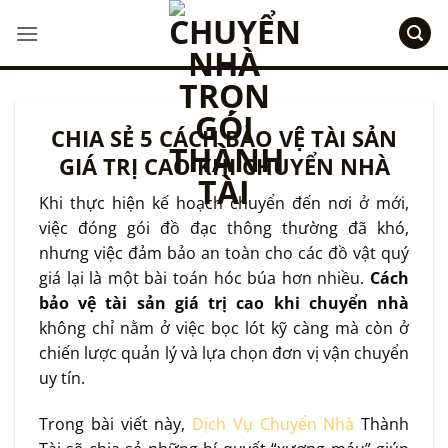
Bỏ
qua
nội
dung
CHIA SẺ 5 CÁCH BẢO VỆ TÀI SẢN
GIÁ TRỊ CAO KHI CHUYỂN NHÀ
Khi thực hiện kế hoạch chuyển đến nơi ở mới,
việc đóng gói đồ đạc thông thường đã khó,
nhưng việc đảm bảo an toàn cho các đồ vật quý
giá lại là một bài toán hóc búa hơn nhiều.
Cách
bảo vệ tài sản giá trị cao khi chuyển nhà
không chỉ nằm ở việc bọc lót kỹ càng mà còn ở
chiến lược quản lý và lựa chọn đơn vị vận chuyển
uy tín.
Trong bài viết này,
Dịch Vụ Chuyển Nhà
Thành