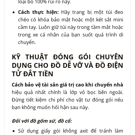
loại bỏ 100% rủi ro này.
Cách thực hiện:
Hãy trang bị một túi đeo
chéo có khóa bảo mật hoặc một két sắt mini
cầm tay. Luôn giữ túi này trong tầm mắt hoặc
trong xe cá nhân của bạn suốt quá trình di
chuyển.
KỸ THUẬT ĐÓNG GÓI CHUYÊN
DỤNG CHO ĐỒ DỄ VỠ VÀ ĐỒ ĐIỆN
TỬ ĐẮT TIỀN
Cách bảo vệ tài sản giá trị cao khi chuyển nhà
hiệu quả nhất chính là lớp vỏ bọc bên ngoài.
Đừng tiết kiệm chi phí cho vật tư đóng gói nếu
bạn không muốn hối hận sau này.
Đối với đồ gốm sứ, đồ cổ:
Sử dụng giấy gói không axit để tránh làm