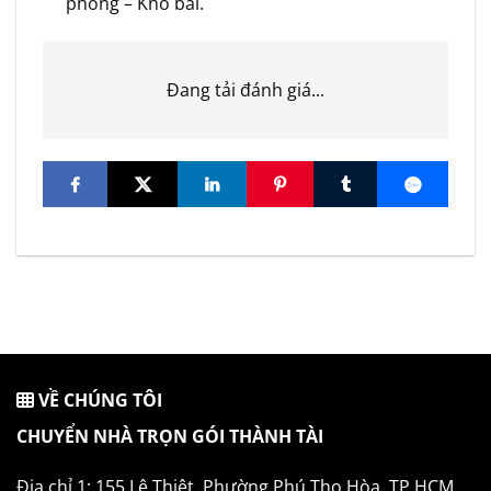
phòng – Kho bãi.
Đang tải đánh giá...
VỀ CHÚNG TÔI
CHUYỂN NHÀ TRỌN GÓI THÀNH TÀI
Địa chỉ 1: 155 Lê Thiệt, Phường Phú Thọ Hòa, TP.HCM