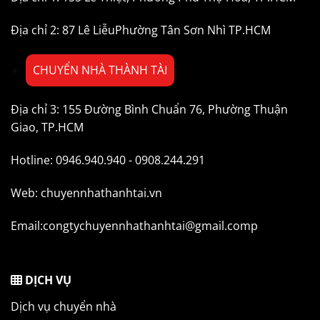
Địa chỉ 2: 87 Lê LiễuPhường Tân Sơn Nhì TP.HCM
CHUYỂN NHÀ THÀNH TÀI
Địa chỉ 3: 155 Đường Bình Chuẩn 76, Phường Thuận
Giao, TP.HCM
Hotline: 0946.940.940 - 0908.244.291
Web: chuyennhathanhtai.vn
Email:congtychuyennhathanhtai@gmail.comp
DỊCH VỤ
Dịch vụ chuyển nhà