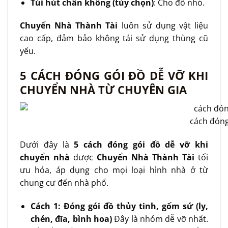
Túi hút chân không (tùy chọn)
: Cho đồ nhỏ.
Chuyển Nhà Thành Tài
luôn sử dụng vật liệu
cao cấp, đảm bảo không tái sử dụng thùng cũ
yếu.
5 CÁCH ĐÓNG GÓI ĐỒ DỄ VỠ KHI
CHUYỂN NHÀ TỪ CHUYÊN GIA
cách đóng
Dưới đây là
5 cách đóng gói đồ dễ vỡ khi
chuyển nhà
được
Chuyển Nhà Thành Tài
tối
ưu hóa, áp dụng cho mọi loại hình nhà ở từ
chung cư đến nhà phố.
Cách 1: Đóng gói đồ thủy tinh, gốm sứ (ly,
chén, đĩa, bình hoa)
Đây là nhóm dễ vỡ nhất.