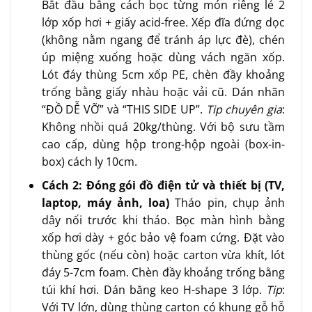
Bắt đầu bằng cách bọc từng món riêng lẻ 2
lớp xốp hơi + giấy acid-free. Xếp đĩa đứng dọc
(không nằm ngang để tránh áp lực đè), chén
úp miệng xuống hoặc dùng vách ngăn xốp.
Lót đáy thùng 5cm xốp PE, chèn đầy khoảng
trống bằng giấy nhàu hoặc vải cũ. Dán nhãn
“ĐỒ DỄ VỠ” và “THIS SIDE UP”.
Tip chuyên gia
:
Không nhồi quá 20kg/thùng. Với bộ sưu tầm
cao cấp, dùng hộp trong-hộp ngoài (box-in-
box) cách ly 10cm.
Cách 2: Đóng gói đồ điện tử và thiết bị (TV,
laptop, máy ảnh, loa)
Tháo pin, chụp ảnh
dây nối trước khi tháo. Bọc màn hình bằng
xốp hơi dày + góc bảo vệ foam cứng. Đặt vào
thùng gốc (nếu còn) hoặc carton vừa khít, lót
đáy 5-7cm foam. Chèn đầy khoảng trống bằng
túi khí hơi. Dán băng keo H-shape 3 lớp.
Tip
:
Với TV lớn, dùng thùng carton có khung gỗ hỗ