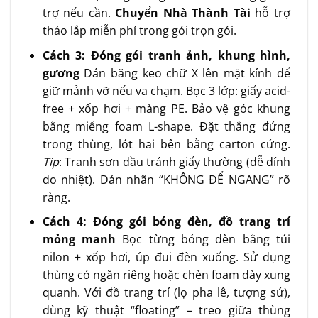
trợ nếu cần.
Chuyển Nhà Thành Tài
hỗ trợ
tháo lắp miễn phí trong gói trọn gói.
Cách 3: Đóng gói tranh ảnh, khung hình,
gương
Dán băng keo chữ X lên mặt kính để
giữ mảnh vỡ nếu va chạm. Bọc 3 lớp: giấy acid-
free + xốp hơi + màng PE. Bảo vệ góc khung
bằng miếng foam L-shape. Đặt thẳng đứng
trong thùng, lót hai bên bằng carton cứng.
Tip
: Tranh sơn dầu tránh giấy thường (dễ dính
do nhiệt). Dán nhãn “KHÔNG ĐỂ NGANG” rõ
ràng.
Cách 4: Đóng gói bóng đèn, đồ trang trí
mỏng manh
Bọc từng bóng đèn bằng túi
nilon + xốp hơi, úp đui đèn xuống. Sử dụng
thùng có ngăn riêng hoặc chèn foam dày xung
quanh. Với đồ trang trí (lọ pha lê, tượng sứ),
dùng kỹ thuật “floating” – treo giữa thùng