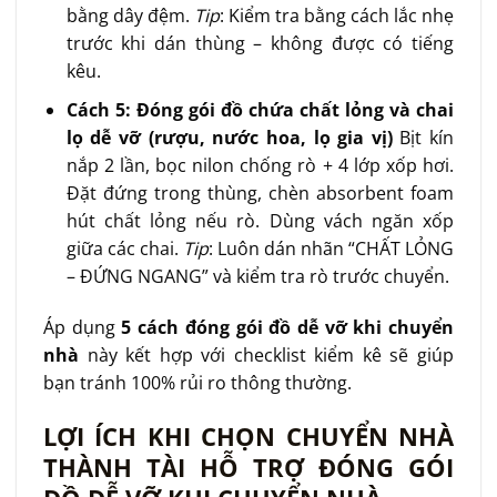
bằng dây đệm.
Tip
: Kiểm tra bằng cách lắc nhẹ
trước khi dán thùng – không được có tiếng
kêu.
Cách 5: Đóng gói đồ chứa chất lỏng và chai
lọ dễ vỡ (rượu, nước hoa, lọ gia vị)
Bịt kín
nắp 2 lần, bọc nilon chống rò + 4 lớp xốp hơi.
Đặt đứng trong thùng, chèn absorbent foam
hút chất lỏng nếu rò. Dùng vách ngăn xốp
giữa các chai.
Tip
: Luôn dán nhãn “CHẤT LỎNG
– ĐỨNG NGANG” và kiểm tra rò trước chuyển.
Áp dụng
5 cách đóng gói đồ dễ vỡ khi chuyển
nhà
này kết hợp với checklist kiểm kê sẽ giúp
bạn tránh 100% rủi ro thông thường.
LỢI ÍCH KHI CHỌN CHUYỂN NHÀ
THÀNH TÀI HỖ TRỢ ĐÓNG GÓI