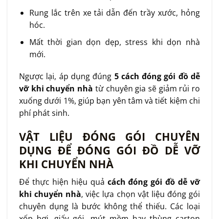
Rung lắc trên xe tải dẫn đến trầy xước, hỏng
hóc.
Mất thời gian dọn dẹp, stress khi dọn nhà
mới.
Ngược lại, áp dụng đúng
5 cách đóng gói đồ dễ
vỡ khi chuyển nhà
từ chuyên gia sẽ giảm rủi ro
xuống dưới 1%, giúp bạn yên tâm và tiết kiệm chi
phí phát sinh.
VẬT LIỆU ĐÓNG GÓI CHUYÊN
DỤNG ĐỂ ĐÓNG GÓI ĐỒ DỄ VỠ
KHI CHUYỂN NHÀ
Để thực hiện hiệu quả
cách đóng gói đồ dễ vỡ
khi chuyển nhà
, việc lựa chọn vật liệu đóng gói
chuyên dụng là bước không thể thiếu. Các loại
xốp hơi, giấy gói, mút mềm hay thùng carton