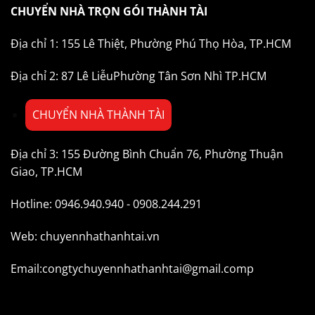
CHUYỂN NHÀ TRỌN GÓI THÀNH TÀI
Địa chỉ 1: 155 Lê Thiệt, Phường Phú Thọ Hòa, TP.HCM
Địa chỉ 2: 87 Lê LiễuPhường Tân Sơn Nhì TP.HCM
CHUYỂN NHÀ THÀNH TÀI
Địa chỉ 3: 155 Đường Bình Chuẩn 76, Phường Thuận
Giao, TP.HCM
Hotline: 0946.940.940 - 0908.244.291
Web: chuyennhathanhtai.vn
Email:congtychuyennhathanhtai@gmail.comp