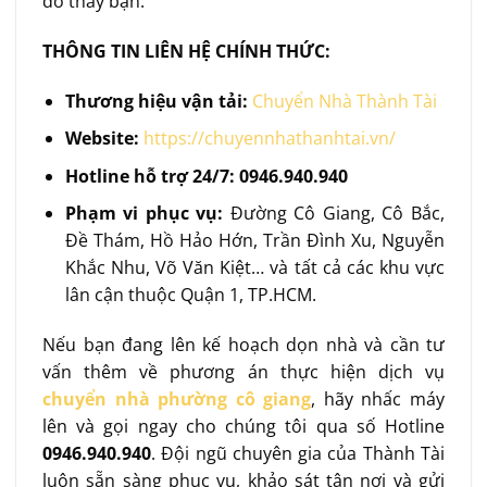
đó thay bạn.
THÔNG TIN LIÊN HỆ CHÍNH THỨC:
Thương hiệu vận tải:
Chuyển Nhà Thành Tài
Website:
https://chuyennhathanhtai.vn/
Hotline hỗ trợ 24/7:
0946.940.940
Phạm vi phục vụ:
Đường Cô Giang, Cô Bắc,
Đề Thám, Hồ Hảo Hớn, Trần Đình Xu, Nguyễn
Khắc Nhu, Võ Văn Kiệt… và tất cả các khu vực
lân cận thuộc Quận 1, TP.HCM.
Nếu bạn đang lên kế hoạch dọn nhà và cần tư
vấn thêm về phương án thực hiện dịch vụ
chuyển nhà phường cô giang
, hãy nhấc máy
lên và gọi ngay cho chúng tôi qua số Hotline
0946.940.940
. Đội ngũ chuyên gia của Thành Tài
luôn sẵn sàng phục vụ, khảo sát tận nơi và gửi