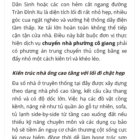
Dân Sinh hoặc các con hẻm cắt ngang đường
Trần Đình Xu là diện tích lối đi rất nhỏ hẹp, nhiều
góc cua ngặt nghèo và vướng hệ thống dây điện
tầm thấp. Xe tải lớn hoàn toàn không thể tiếp
cận tận cửa nhà. Điều này bắt buộc đơn vị thực
hiện dịch vụ
chuyển nhà phường cô giang
phải
có phương án trung chuyển thủ công bằng xe
đẩy nhỏ một cách kiên trì và khéo léo.
Kiến trúc nhà ống cao tầng với lối đi chật hẹp
Đa số nhà ở truyền thống tại đây được xây dựng
theo dạng nhà phố cao tầng, kết cấu cầu thang
nhỏ và có độ dốc lớn. Việc hạ các đồ vật cồng
kềnh, nặng nề như tủ quần áo gỗ tự nhiên, sofa,
tủ lạnh side-by-side từ tầng cao xuống đất nếu
thiếu kỹ năng chuyên môn và các dụng cụ bảo
hộ sẽ tiềm ẩn nguy cơ chấn thương cột sống cực
kỳ nguy hiểm, đồng thời dễ làm bong tróc sơn