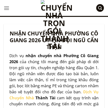
Bỏ
qua
nội
dung
NHẬN CHUYỂN NHÀ PHƯỜNG CÔ
GIANG 2026 UY TÍN ĐỘI NGŨ CẨN
THẬN
Dịch vụ
nhận chuyển nhà Phường Cô Giang
2026
của chúng tôi mang đến giải pháp di dời
trọn gói uy tín, chuyên nghiệp hàng đầu Quận 1.
Đội ngũ nhân viên được đào tạo bài bản, luôn
làm việc cẩn thận, tỉ mỉ trong từng khâu đóng
gói, bọc lót bằng màng PE và thùng carton nhằm
bảo vệ tuyệt đối cho đồ đạc của bạn.
Dịch Vụ
Chuyển Nhà
Thành Tài
cam kết quy trình vận
chuyển nhanh chóng, đúng tiến độ với mức giá