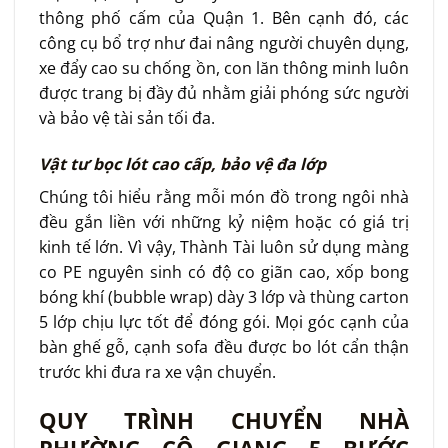
thông phố cấm của Quận 1. Bên cạnh đó, các
công cụ bổ trợ như đai nâng người chuyên dụng,
xe đẩy cao su chống ồn, con lăn thông minh luôn
được trang bị đầy đủ nhằm giải phóng sức người
và bảo vệ tài sản tối đa.
Vật tư bọc lót cao cấp, bảo vệ đa lớp
Chúng tôi hiểu rằng mỗi món đồ trong ngôi nhà
đều gắn liền với những kỷ niệm hoặc có giá trị
kinh tế lớn. Vì vậy, Thành Tài luôn sử dụng màng
co PE nguyên sinh có độ co giãn cao, xốp bong
bóng khí (bubble wrap) dày 3 lớp và thùng carton
5 lớp chịu lực tốt để đóng gói. Mọi góc cạnh của
bàn ghế gỗ, cạnh sofa đều được bo lót cẩn thận
trước khi đưa ra xe vận chuyển.
QUY TRÌNH CHUYỂN NHÀ
PHƯỜNG CÔ GIANG 5 BƯỚC