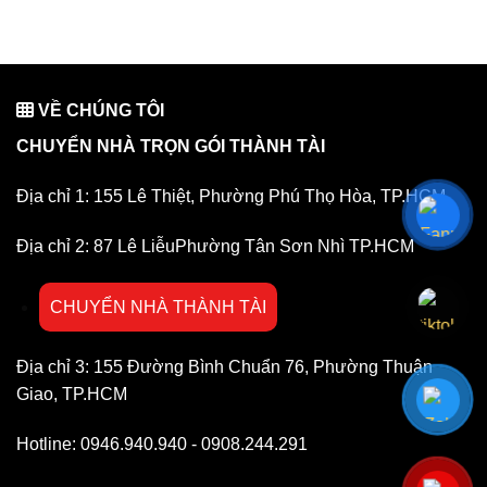
VỀ CHÚNG TÔI
CHUYỂN NHÀ TRỌN GÓI THÀNH TÀI
Địa chỉ 1: 155 Lê Thiệt, Phường Phú Thọ Hòa, TP.HCM
Địa chỉ 2: 87 Lê LiễuPhường Tân Sơn Nhì TP.HCM
CHUYỂN NHÀ THÀNH TÀI
Địa chỉ 3: 155 Đường Bình Chuẩn 76, Phường Thuận
Giao, TP.HCM
Hotline: 0946.940.940 - 0908.244.291