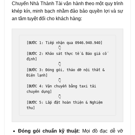
Chuyển Nhà Thành Tài vận hành theo một quy trình
khép kín, minh bạch nhằm đảo bảo quyền lợi và sự
an tâm tuyệt đối cho khách hàng:
[BƯỚC 1: Tiếp nhận qua 0946.940.940] 

               👇

[BƯỚC 2: Khảo sát thực tế & Báo giá cố 
định] 

               👇

[BƯỚC 3: Đóng gói, tháo dỡ nội thất & 
Điện lạnh] 

               👇

[BƯỚC 4: Vận chuyển bằng taxi tải 
chuyên dụng] 

               👇

[BƯỚC 5: Lắp đặt hoàn thiện & Nghiệm 
Đóng gói chuẩn kỹ thuật:
Mọi đồ đạc dễ vỡ