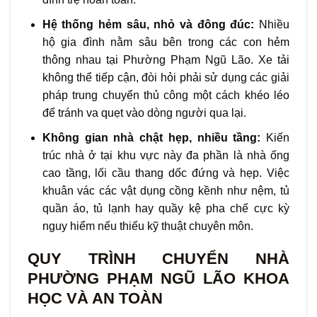
Hệ thống hẻm sâu, nhỏ và đông đúc:
Nhiều
hộ gia đình nằm sâu bên trong các con hẻm
thông nhau tại Phường Phạm Ngũ Lão. Xe tải
không thể tiếp cận, đòi hỏi phải sử dụng các giải
pháp trung chuyển thủ công một cách khéo léo
để tránh va quẹt vào dòng người qua lại.
Không gian nhà chật hẹp, nhiều tầng:
Kiến
trúc nhà ở tại khu vực này đa phần là nhà ống
cao tầng, lối cầu thang dốc đứng và hẹp. Việc
khuân vác các vật dụng cồng kềnh như nệm, tủ
quần áo, tủ lạnh hay quầy kệ pha chế cực kỳ
nguy hiểm nếu thiếu kỹ thuật chuyên môn.
QUY TRÌNH CHUYỂN NHÀ
PHƯỜNG PHẠM NGŨ LÃO KHOA
HỌC VÀ AN TOÀN