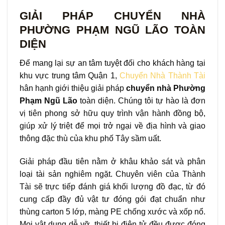
GIẢI PHÁP CHUYỂN NHÀ
PHƯỜNG PHẠM NGŨ LÃO TOÀN
DIỆN
Để mang lại sự an tâm tuyệt đối cho khách hàng tại
khu vực trung tâm Quận 1,
Chuyển Nhà Thành Tài
hân hạnh giới thiệu giải pháp
chuyển nhà Phường
Phạm Ngũ Lão
toàn diện. Chúng tôi tự hào là đơn
vị tiên phong sở hữu quy trình vận hành đồng bộ,
giúp xử lý triệt để mọi trở ngại về địa hình và giao
thông đặc thù của khu phố Tây sầm uất.
Giải pháp đầu tiên nằm ở khâu khảo sát và phân
loại tài sản nghiêm ngặt. Chuyên viên của Thành
Tài sẽ trực tiếp đánh giá khối lượng đồ đạc, từ đó
cung cấp đầy đủ vật tư đóng gói đạt chuẩn như
thùng carton 5 lớp, màng PE chống xước và xốp nổ.
Mọi vật dụng dễ vỡ, thiết bị điện tử đều được đóng