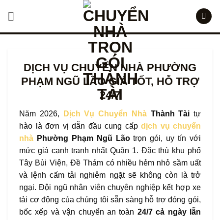
Bỏ
qua
nội
dung
DỊCH VỤ CHUYỂN NHÀ PHƯỜNG
PHẠM NGŨ LÃO GIÁ TỐT, HỖ TRỢ
24/7
Năm 2026,
Dịch Vụ Chuyển Nhà
Thành Tài
tự
hào là đơn vị dẫn đầu cung cấp
dịch vụ chuyển
nhà
Phường Phạm Ngũ Lão
trọn gói, uy tín với
mức giá cạnh tranh nhất Quận 1. Đặc thù khu phố
Tây Bùi Viện, Đề Thám có nhiều hẻm nhỏ sầm uất
và lệnh cấm tải nghiêm ngặt sẽ không còn là trở
ngại. Đội ngũ nhân viên chuyên nghiệp kết hợp xe
tải cơ động của chúng tôi sẵn sàng hỗ trợ đóng gói,
bốc xếp và vận chuyển an toàn
24/7 cả ngày lẫn