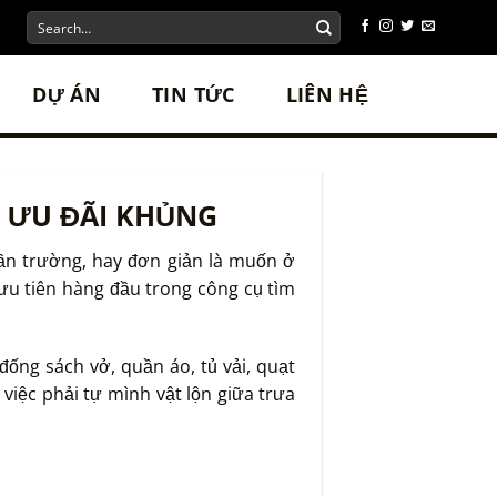
DỰ ÁN
TIN TỨC
LIÊN HỆ
, ƯU ĐÃI KHỦNG
gần trường, hay đơn giản là muốn ở
ưu tiên hàng đầu trong công cụ tìm
ống sách vở, quần áo, tủ vải, quạt
 việc phải tự mình vật lộn giữa trưa