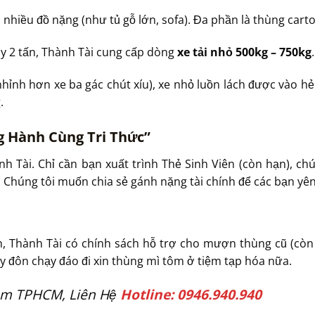
hiều đồ nặng (như tủ gỗ lớn, sofa). Đa phần là thùng carton
ay 2 tấn, Thành Tài cung cấp dòng
xe tải nhỏ 500kg – 750kg
.
nhỉnh hơn xe ba gác chút xíu), xe nhỏ luồn lách được vào 
.
g Hành Cùng Tri Thức”
nh Tài. Chỉ cần bạn xuất trình Thẻ Sinh Viên (còn hạn), ch
 Chúng tôi muốn chia sẻ gánh nặng tài chính để các bạn yên
n, Thành Tài có chính sách hỗ trợ cho mượn thùng cũ (cò
ạy đôn chạy đáo đi xin thùng mì tôm ở tiệm tạp hóa nữa.
iệm TPHCM, Liên Hệ
Hotline: 0946.940.940