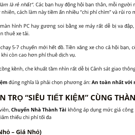
làm là rẻ nhất”
. Các bạn huy động hội bạn thân, mỗi người 
y nhiên, cách làm này tiềm ẩn nhiều “chi phí chìm” và rủi r
màn hình PC hay gương soi bằng xe máy rất dễ bị va đập, 
n thuê xe tải.
chạy 5-7 chuyến mới hết đồ. Tiền xăng xe cho cả hội bạn, 
khi còn cao hơn phí thuê dịch vụ.
ồng kềnh, che khuất tầm nhìn rất dễ bị Cảnh sát giao thông
kiệm
đúng nghĩa là phải chọn phương án:
An toàn nhất với 
 TRỌ “SIÊU TIẾT KIỆM” CÙNG THÀN
viên,
Chuyển Nhà Thành Tài
không áp dụng mức giá công n
iảm thiểu chi phí tối đa
Nhỏ – Giá Nhỏ)