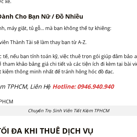
c xe.
 Dành Cho Bạn Nữ / Đồ Nhiều
nh, máy giặt, tủ gỗ… mà bạn không thể tự khiêng:
viên Thành Tài sẽ làm thay bạn từ A-Z.
ực tế, nếu bạn tính toán kỹ, việc thuê trọn gói giúp đảm bảo 
ể tham khảo bảng giá chi tiết và các tiện ích đi kèm tại bài v
tiết kiệm thông minh nhất để tránh hỏng hóc đồ đạc.
iệm TPHCM, Liên Hệ
Hotline: 0946.940.940
Chuyển Trọ Sinh Viên Tiết Kiệm TPHCM
TỐI ĐA KHI THUÊ DỊCH VỤ