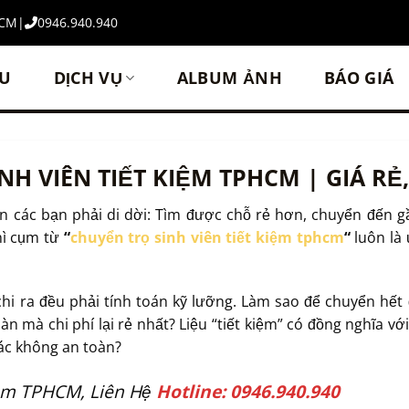
HCM
|
0946.940.940
ỆU
DỊCH VỤ
ALBUM ẢNH
BÁO GIÁ
NH VIÊN TIẾT KIỆM TPHCM | GIÁ RẺ
iến các bạn phải di dời: Tìm được chỗ rẻ hơn, chuyển đến 
thì cụm từ
“
chuyển trọ sinh viên tiết kiệm tphcm
“
luôn là 
hi ra đều phải tính toán kỹ lưỡng. Làm sao để chuyển hết đ
 mà chi phí lại rẻ nhất? Liệu “tiết kiệm” có đồng nghĩa với
ác không an toàn?
iệm TPHCM, Liên Hệ
Hotline: 0946.940.940