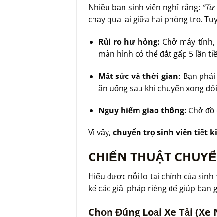
Nhiều bạn sinh viên nghĩ rằng:
“Tự 
chạy qua lại giữa hai phòng trọ. Tu
Rủi ro hư hỏng:
Chở máy tính, 
màn hình có thể đắt gấp 5 lần tiề
Mất sức và thời gian:
Bạn phải 
ăn uống sau khi chuyển xong đôi 
Nguy hiểm giao thông:
Chở đồ c
Vì vậy,
chuyển trọ sinh viên tiết 
CHIẾN THUẬT CHUYỂN
Hiểu được nỗi lo tài chính của sinh 
kế các giải pháp riêng để giúp bạn g
Chọn Đúng Loại Xe Tải (Xe 