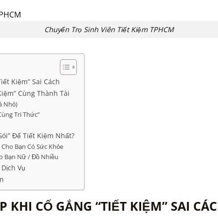
Chuyển Trọ Sinh Viên Tiết Kiệm TPHCM
iết Kiệm” Sai Cách
 Kiệm” Cùng Thành Tài
á Nhỏ)
ùng Tri Thức”
ói” Để Tiết Kiệm Nhất?
nh Cho Bạn Có Sức Khỏe
o Bạn Nữ / Đồ Nhiều
 Dịch Vụ
ên
 KHI CỐ GẮNG “TIẾT KIỆM” SAI CÁ