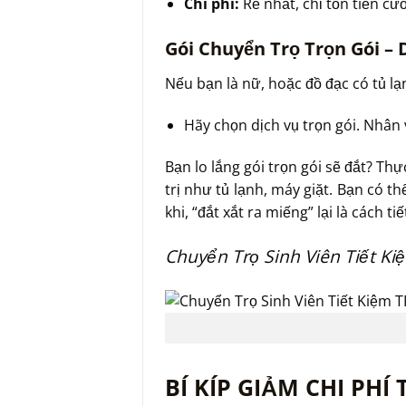
Chi phí:
Rẻ nhất, chỉ tốn tiền cướ
Gói Chuyển Trọ Trọn Gói –
Nếu bạn là nữ, hoặc đồ đạc có tủ lạ
Hãy chọn dịch vụ trọn gói. Nhân 
Bạn lo lắng gói trọn gói sẽ đắt? Th
trị như tủ lạnh, máy giặt. Bạn có th
khi, “đắt xắt ra miếng” lại là cách 
Chuyển Trọ Sinh Viên Tiết K
BÍ KÍP GIẢM CHI PHÍ 