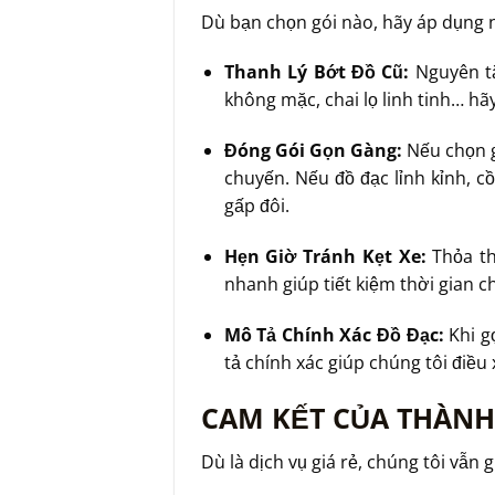
Dù bạn chọn gói nào, hãy áp dụng 
Thanh Lý Bớt Đồ Cũ:
Nguyên t
không mặc, chai lọ linh tinh… hã
Đóng Gói Gọn Gàng:
Nếu chọn g
chuyến. Nếu đồ đạc lỉnh kỉnh, c
gấp đôi.
Hẹn Giờ Tránh Kẹt Xe:
Thỏa th
nhanh giúp tiết kiệm thời gian c
Mô Tả Chính Xác Đồ Đạc:
Khi gọ
tả chính xác giúp chúng tôi điều
CAM KẾT CỦA THÀNH 
Dù là dịch vụ giá rẻ, chúng tôi vẫn g