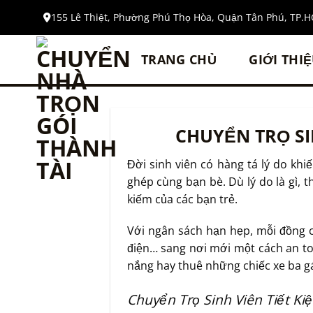
Bỏ
155 Lê Thiệt, Phường Phú Thọ Hòa, Quận Tân Phú, TP.
qua
nội
TRANG CHỦ
GIỚI THI
dung
CHUYỂN TRỌ SI
Đời sinh viên có hàng tá lý do kh
ghép cùng bạn bè. Dù lý do là gì, 
kiếm của các bạn trẻ.
Với ngân sách hạn hẹp, mỗi đồng c
điện… sang nơi mới một cách an toàn
nắng hay thuê những chiếc xe ba g
Chuyển Trọ Sinh Viên Tiết K