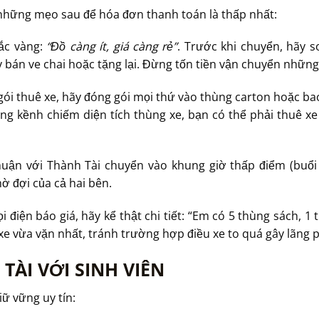
những mẹo sau để hóa đơn thanh toán là thấp nhất:
ắc vàng:
“Đồ càng ít, giá càng rẻ”
. Trước khi chuyển, hãy s
y bán ve chai hoặc tặng lại. Đừng tốn tiền vận chuyển những
ói thuê xe, hãy đóng gói mọi thứ vào thùng carton hoặc bao 
ồng kềnh chiếm diện tích thùng xe, bạn có thể phải thuê xe
uận với Thành Tài chuyển vào khung giờ thấp điểm (buổi 
hờ đợi của cả hai bên.
i điện báo giá, hãy kể thật chi tiết: “Em có 5 thùng sách, 1 
 xe vừa vặn nhất, tránh trường hợp điều xe to quá gây lãng p
TÀI VỚI SINH VIÊN
iữ vững uy tín: