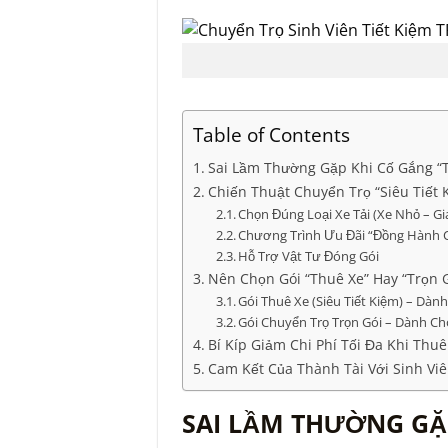
Table of Contents
Sai Lầm Thường Gặp Khi Cố Gắng “T
Chiến Thuật Chuyển Trọ “Siêu Tiết
Chọn Đúng Loại Xe Tải (Xe Nhỏ – Gi
Chương Trình Ưu Đãi “Đồng Hành C
Hỗ Trợ Vật Tư Đóng Gói
Nên Chọn Gói “Thuê Xe” Hay “Trọn G
Gói Thuê Xe (Siêu Tiết Kiệm) – Dà
Gói Chuyển Trọ Trọn Gói – Dành Ch
Bí Kíp Giảm Chi Phí Tối Đa Khi Thuê
Cam Kết Của Thành Tài Với Sinh Vi
SAI LẦM THƯỜNG GẶP