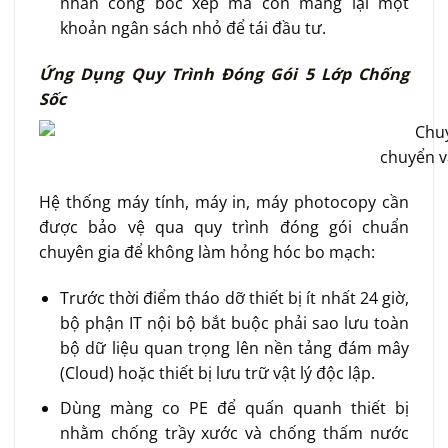
nhân công bốc xếp mà còn mang lại một
khoản ngân sách nhỏ để tái đầu tư.
Ứng Dụng Quy Trình Đóng Gói 5 Lớp Chống
Sốc
chuyển v
Hệ thống máy tính, máy in, máy photocopy cần
được bảo vệ qua quy trình đóng gói chuẩn
chuyên gia để không làm hỏng hóc bo mạch:
Trước thời điểm tháo dỡ thiết bị ít nhất 24 giờ,
bộ phận IT nội bộ bắt buộc phải sao lưu toàn
bộ dữ liệu quan trọng lên nền tảng đám mây
(Cloud) hoặc thiết bị lưu trữ vật lý độc lập.
Dùng màng co PE để quấn quanh thiết bị
nhằm chống trầy xước và chống thấm nước