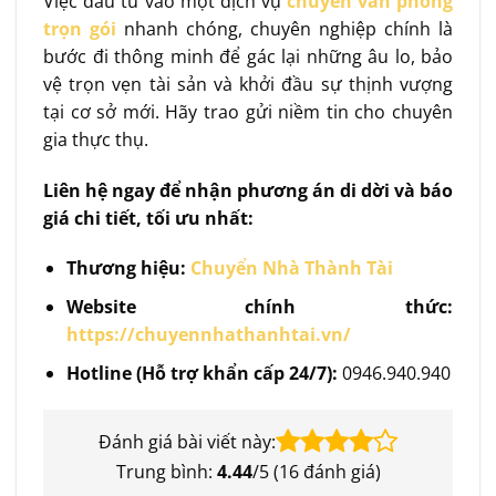
Việc đầu tư vào một dịch vụ
chuyển văn phòng
trọn gói
nhanh chóng, chuyên nghiệp chính là
bước đi thông minh để gác lại những âu lo, bảo
vệ trọn vẹn tài sản và khởi đầu sự thịnh vượng
tại cơ sở mới. Hãy trao gửi niềm tin cho chuyên
gia thực thụ.
Liên hệ ngay để nhận phương án di dời và báo
giá chi tiết, tối ưu nhất:
Thương hiệu:
Chuyển Nhà Thành Tài
Website chính thức:
https://chuyennhathanhtai.vn/
Hotline (Hỗ trợ khẩn cấp 24/7):
0946.940.940
Đánh giá bài viết này:
Trung bình:
4.44
/5 (
16
đánh giá)