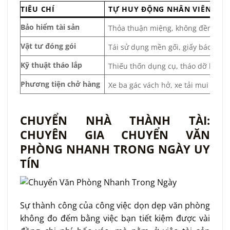
TIÊU CHÍ
TỰ HUY ĐỘNG NHÂN VIÊN / TH
Bảo hiểm tài sản
Thỏa thuận miệng, không đền bù hoặ
Vật tư đóng gói
Tái sử dụng mền gối, giấy báo cũ,
Kỹ thuật tháo lắp
Thiếu thốn dụng cụ, tháo dỡ bằng 
Phương tiện chở hàng
Xe ba gác vách hở, xe tải mui bạt 
CHUYỂN NHÀ THÀNH TÀI:
CHUYÊN GIA CHUYỂN VĂN
PHÒNG NHANH TRONG NGÀY UY
TÍN
Sự thành công của công việc dọn dẹp văn phòng
không đo đếm bằng việc bạn tiết kiệm được vài