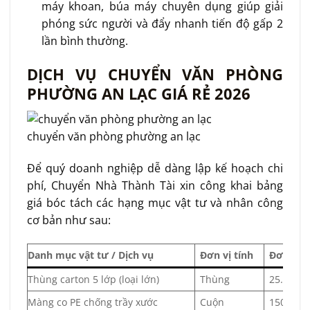
máy khoan, búa máy chuyên dụng giúp giải
phóng sức người và đẩy nhanh tiến độ gấp 2
lần bình thường.
DỊCH VỤ CHUYỂN VĂN PHÒNG
PHƯỜNG AN LẠC GIÁ RẺ 2026
chuyển văn phòng phường an lạc
Để quý doanh nghiệp dễ dàng lập kế hoạch chi
phí, Chuyển Nhà Thành Tài xin công khai bảng
giá bóc tách các hạng mục vật tư và nhân công
cơ bản như sau:
Danh mục vật tư / Dịch vụ
Đơn vị tính
Đơn giá
Thùng carton 5 lớp (loại lớn)
Thùng
25.000
Màng co PE chống trầy xước
Cuộn
150.000