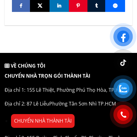
VỀ CHÚNG TÔI
CHUYỂN NHÀ TRỌN GÓI THÀNH TÀI
Địa chỉ 1: 155 Lê Thiệt, Phường Phú Thọ Hòa, TP.HCM
Địa chỉ 2: 87 Lê LiễuPhường Tân Sơn Nhì TP.HCM
CHUYỂN NHÀ THÀNH TÀI