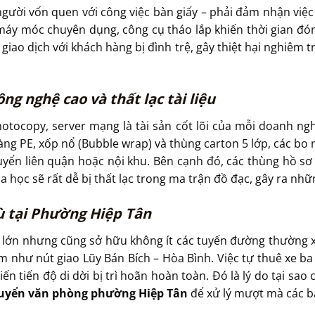
ười vốn quen với công việc bàn giấy – phải đảm nhận việc p
 máy móc chuyên dụng, công cụ tháo lắp khiến thời gian đó
 giao dịch với khách hàng bị đình trệ, gây thiệt hại nghiêm 
ng nghệ cao và thất lạc tài liệu
otocopy, server mạng là tài sản cốt lõi của mỗi doanh ngh
àng PE, xốp nổ (Bubble wrap) và thùng carton 5 lớp, các bo
yển liên quận hoặc nội khu. Bên cạnh đó, các thùng hồ s
học sẽ rất dễ bị thất lạc trong ma trận đồ đạc, gây ra nhữ
ù tại Phường Hiệp Tân
ộ lớn nhưng cũng sở hữu không ít các tuyến đường thường x
m như nút giao Lũy Bán Bích – Hòa Bình. Việc tự thuê xe ba
ến tiến độ di dời bị trì hoãn hoàn toàn. Đó là lý do tại s
uyển văn phòng phường Hiệp Tân
để xử lý mượt mà các bà