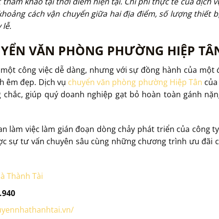
 tham khảo tại thời điểm hiện tại. Chi phí thực tế của dịch 
khoảng cách vận chuyển giữa hai địa điểm, số lượng thiết b
lễ.
UYỂN VĂN PHÒNG PHƯỜNG HIỆP TÂN 
là một công việc dễ dàng, nhưng với sự đồng hành của một đ
ch êm đẹp. Dịch vụ
chuyển văn phòng phường Hiệp Tân
củ
 chắc, giúp quý doanh nghiệp gạt bỏ hoàn toàn gánh nặng 
n làm việc làm gián đoạn dòng chảy phát triển của công ty
ợc sự tư vấn chuyên sâu cùng những chương trình ưu đãi c
à Thành Tài
.940
uyennhathanhtai.vn/