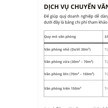
DỊCH VỤ CHUYỂN VĂ
Để giúp quý doanh nghiệp dễ dàn
dưới đây là bảng chi phí tham khả
Quy mô văn phòng
S
Văn phòng nhỏ (Dưới 30m²)
Từ
Văn phòng vừa (30m² – 70m²)
T
Văn phòng lớn (70m² – 150m²)
T
Văn phòng trên 150m²
T