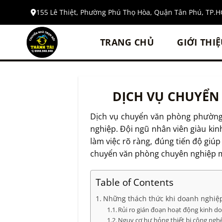
Bỏ
155 Lê Thiệt, Phường Phú Thọ Hòa, Quận Tân Phú, TP.
qua
nội
TRANG CHỦ
GIỚI THI
dung
DỊCH VỤ CHUYỂN
Dịch vụ chuyển văn phòng phường 
nghiệp. Đội ngũ nhân viên giàu kin
làm việc rõ ràng, đúng tiến độ giú
chuyển văn phòng chuyên nghiệp m
Table of Contents
Những thách thức khi doanh nghiệp
Rủi ro gián đoạn hoạt động kinh d
Nguy cơ hư hỏng thiết bị công nghệ c