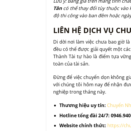
Lưu ý: Bảng giá trên mang tính chất
Tân
có thể thay đổi tùy thuộc vào 
độ thi công vào ban đêm hoặc ngày 
LIÊN HỆ DỊCH VỤ CH
Di dời nơi làm việc chưa bao giờ 
đều có thể được giải quyết một cá
Thành Tài tự hào là điểm tựa vững
toàn của tài sản.
Đừng để việc chuyển dọn không gia
với chúng tôi hôm nay để nhận đư
nghiệp trong tháng này.
Thương hiệu uy tín:
Chuyển Nh
Hotline tổng đài 24/7:
0946.940
Website chính thức:
https://ch