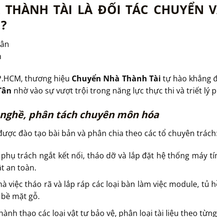
À THÀNH TÀI LÀ ĐỐI TÁC CHUYỂN
1?
n
TP.HCM, thương hiệu
Chuyển Nhà Thành Tài
tự hào khẳng đ
Tân
nhờ vào sự vượt trội trong năng lực thực thi và triết lý 
h nghề, phân tách chuyên môn hóa
ược đào tạo bài bản và phân chia theo các tổ chuyên trách
hụ trách ngắt kết nối, tháo dỡ và lắp đặt hệ thống máy t
t an toàn.
 việc tháo rã và lắp ráp các loại bàn làm việc module, tủ 
 bề mặt gỗ.
ành thạo các loại vật tư bảo vệ, phân loại tài liệu theo 