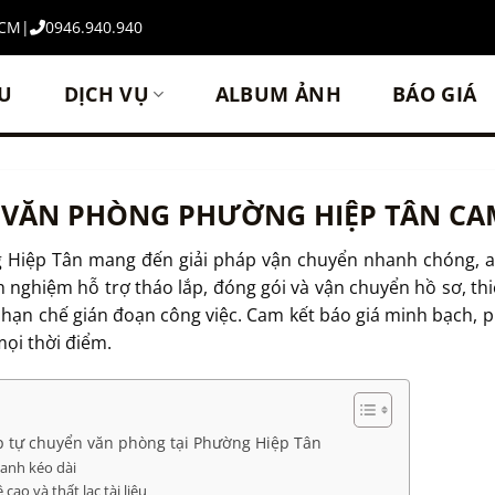
HCM
|
0946.940.940
ỆU
DỊCH VỤ
ALBUM ẢNH
BÁO GIÁ
 VĂN PHÒNG PHƯỜNG HIỆP TÂN CAM 
Hiệp Tân mang đến giải pháp vận chuyển nhanh chóng, an
h nghiệm hỗ trợ tháo lắp, đóng gói và vận chuyển hồ sơ, thi
p hạn chế gián đoạn công việc. Cam kết báo giá minh bạch,
ọi thời điểm.
 tự chuyển văn phòng tại Phường Hiệp Tân
oanh kéo dài
ao và thất lạc tài liệu