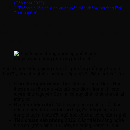
(Cập nhật 2026)
Thông tin liên hệ dịch vụ chuyển văn phòng phường Phú
Thạnh giá rẻ
Những thách thức đặc thù khi
chuyển văn phòng tại Phường Phú
Thạnh
chuyển văn phòng phường phú thạnh
Phú Thạnh không giống như các phường mới quy hoạch.
Tại đây, doanh nghiệp thường gặp phải 3 “điểm nghẽn” lớn:
Giao thông phức tạp:
Trục đường Thoại Ngọc Hầu
thường xuyên ùn ứ vào giờ cao điểm, trong khi các
tuyến như Nguyễn Sơn lại có quy định khắt khe về tải
trọng xe.
Địa hình hẻm nhỏ:
Nhiều văn phòng đặt tại các khu
dân cư hiện hữu với lối vào hẹp, đòi hỏi phải có xe
trung chuyển hoặc đội ngũ bốc xếp thủ công lành nghề.
Tiêu chuẩn văn phòng 2026:
Các thiết bị công nghệ
hiện đại (màn hình LED lớn, hệ thống Server Cloud,