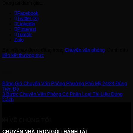
Đang tải đánh giá...
Facebook
Twitter (X)
LinkedIn
Pinterest
Tumblr
Zalo
Bài viết này được đăng trong
Chuyển văn phòng
. Đánh dấu
liên kết thường trực
.
admin
Bảng Giá Chuyển Văn Phòng Phường Phú Mỹ 24/24 Đúng
Tiến Độ
3 Bước Chuyển Văn Phòng Có Phân Loại Tài Liệu Đúng
Cách
VỀ CHÚNG TÔI
CHUYỂN NHÀ TRỌN GÓI THÀNH TÀI