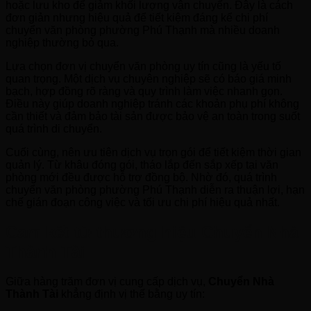
hoặc lưu kho để giảm khối lượng vận chuyển. Đây là cách
đơn giản nhưng hiệu quả để tiết kiệm đáng kể chi phí
chuyển văn phòng phường Phú Thạnh mà nhiều doanh
nghiệp thường bỏ qua.
Lựa chọn đơn vị chuyển văn phòng uy tín cũng là yếu tố
quan trọng. Một dịch vụ chuyên nghiệp sẽ có báo giá minh
bạch, hợp đồng rõ ràng và quy trình làm việc nhanh gọn.
Điều này giúp doanh nghiệp tránh các khoản phụ phí không
cần thiết và đảm bảo tài sản được bảo vệ an toàn trong suốt
quá trình di chuyển.
Cuối cùng, nên ưu tiên dịch vụ trọn gói để tiết kiệm thời gian
quản lý. Từ khâu đóng gói, tháo lắp đến sắp xếp tại văn
phòng mới đều được hỗ trợ đồng bộ. Nhờ đó, quá trình
chuyển văn phòng phường Phú Thạnh diễn ra thuận lợi, hạn
chế gián đoạn công việc và tối ưu chi phí hiệu quả nhất.
Cam kết từ thương hiệu Chuyển Nhà
Thành Tài
Giữa hàng trăm đơn vị cung cấp dịch vụ,
Chuyển Nhà
Thành Tài
khẳng định vị thế bằng uy tín: