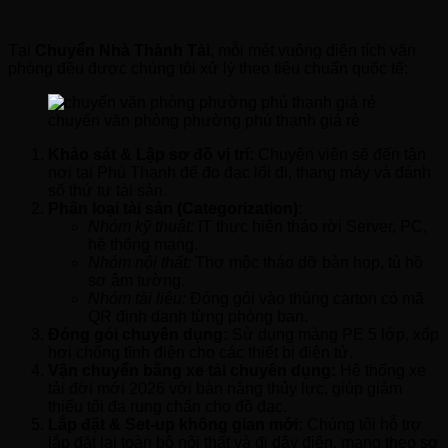
doanh nghiệp Phú Thạnh
Tại
Chuyển Nhà Thành Tài
, mỗi mét vuông diện tích văn
phòng đều được chúng tôi xử lý theo tiêu chuẩn quốc tế:
chuyển văn phòng phường phú thạnh giá rẻ
Khảo sát & Lập sơ đồ vị trí:
Chuyên viên sẽ đến tận
nơi tại Phú Thạnh để đo đạc lối đi, thang máy và đánh
số thứ tự tài sản.
Phân loại tài sản (Categorization):
Nhóm kỹ thuật:
IT thực hiện tháo rời Server, PC,
hệ thống mạng.
Nhóm nội thất:
Thợ mộc tháo dỡ bàn họp, tủ hồ
sơ âm tường.
Nhóm tài liệu:
Đóng gói vào thùng carton có mã
QR định danh từng phòng ban.
Đóng gói chuyên dụng:
Sử dụng màng PE 5 lớp, xốp
hơi chống tĩnh điện cho các thiết bị điện tử.
Vận chuyển bằng xe tải chuyên dụng:
Hệ thống xe
tải đời mới 2026 với bàn nâng thủy lực, giúp giảm
thiểu tối đa rung chấn cho đồ đạc.
Lắp đặt & Set-up không gian mới:
Chúng tôi hỗ trợ
lắp đặt lại toàn bộ nội thất và đi dây điện, mạng theo sơ