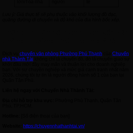
lớn/Tòa nhà
người
tế
Lưu ý: Giá thực tế sẽ phụ thuộc vào khối lượng đồ đạc,
quãng đường di chuyển và độ khó của địa hình bốc xếp.
Thông tin liên hệ dịch vụ chuyển văn
phòng phường Phú Thạnh giá rẻ
Dịch vụ
chuyển văn phòng Phường Phú Thạnh
của
Chuyển
nhà Thành Tài
không chỉ là chuyển đồ, đó là chuyển giao sự
khởi đầu mới đầy may mắn và thuận lợi cho doanh nghiệp
bạn. Với sự chuyên nghiệp và mức giá cạnh tranh nhất năm
2026, chúng tôi tự tin là người đồng hành số 1 của bạn tại
Quận Tân Phú.
Liên hệ ngay với Chuyển Nhà Thành Tài:
Địa chỉ hỗ trợ khu vực:
Phường Phú Thạnh, Quận Tân
Phú, TP.HCM.
Hotline:
[Số điện thoại của bạn]
Website:
https://chuyennhathanhtai.vn/