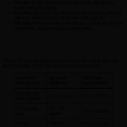
Tốc độ:
Di dời nhanh chóng, đúng tiến độ đã thỏa
thuận trong hợp đồng.
An toàn:
100% đồ đạc được bọc lót kỹ lưỡng. Không
mất mát, không hư hại dù là một chiếc bút chì.
Tận tâm:
Đội ngũ nhân viên lịch sự, có thái độ phục vụ
chuẩn mực “Khách hàng là người thân”.
Bảng giá dịch vụ chuyển văn phòng
Phường Phú Thạnh (Cập nhật 2026)
Chúng tôi hiểu rằng tối ưu chi phí là ưu tiên hàng đầu của
doanh nghiệp. Dưới đây là khung giá tham khảo:
Loại hình
Quy mô
Giá tham
văn phòng
nhân sự
khảo (VNĐ)
Văn phòng
1 – 5 người
Từ 1.500.000
khởi nghiệp
Văn phòng
10 – 25
Từ 4.500.000
vừa
người
Trụ sở
Trên 50
Khảo sát thực