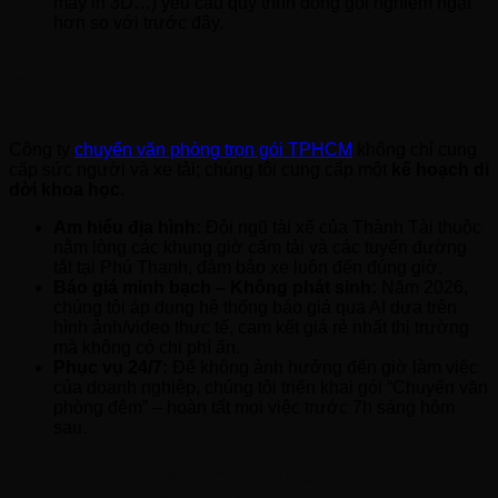
máy in 3D…) yêu cầu quy trình đóng gói nghiêm ngặt
hơn so với trước đây.
Ưu điểm dịch vụ chuyển văn phòng
phường Phú Thạnh
Công ty
chuyển văn phòng trọn gói TPHCM
không chỉ cung
cấp sức người và xe tải; chúng tôi cung cấp một
kế hoạch di
dời khoa học
.
Am hiểu địa hình:
Đội ngũ tài xế của Thành Tài thuộc
nằm lòng các khung giờ cấm tải và các tuyến đường
tắt tại Phú Thạnh, đảm bảo xe luôn đến đúng giờ.
Báo giá minh bạch – Không phát sinh:
Năm 2026,
chúng tôi áp dụng hệ thống báo giá qua AI dựa trên
hình ảnh/video thực tế, cam kết giá rẻ nhất thị trường
mà không có chi phí ẩn.
Phục vụ 24/7:
Để không ảnh hưởng đến giờ làm việc
của doanh nghiệp, chúng tôi triển khai gói “Chuyển văn
phòng đêm” – hoàn tất mọi việc trước 7h sáng hôm
sau.
Quy trình 6 bước chuyên sâu cho