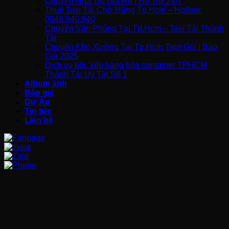
Chuyển Nhà Trọ Giá Rẻ | Hỗ Trợ 24/7
Thuê Taxi Tải Chở Hàng Tp.Hcm – Hotline:
0946.940.940
Chuyển Văn Phòng Tại Tp.Hcm – Taxi Tải Thành
Tài
Chuyển Kho Xưởng Tại Tp.Hcm Trọn Gói | Báo
Giá 2025
Dịch vụ bốc xếp hàng hóa container TPHCM
Thành Tài Uy Tín Số 1
Album ảnh
Báo giá
Dự Án
Tin tức
Liên hệ