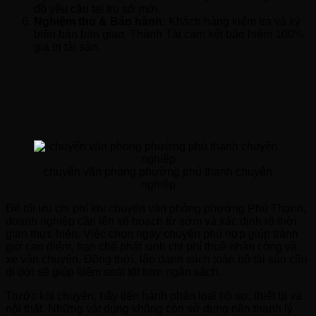
đồ yêu cầu tại trụ sở mới.
Nghiệm thu & Bảo hành:
Khách hàng kiểm tra và ký
biên bản bàn giao. Thành Tài cam kết bảo hiểm 100%
giá trị tài sản.
Kinh nghiệm chuẩn bị giúp tối ưu chi
phí chuyển văn phòng phường Phú
Thạnh
chuyển văn phòng phường phú thạnh chuyên
nghiệp
Để tối ưu chi phí khi chuyển văn phòng phường Phú Thạnh,
doanh nghiệp cần lên kế hoạch từ sớm và xác định rõ thời
gian thực hiện. Việc chọn ngày chuyển phù hợp giúp tránh
giờ cao điểm, hạn chế phát sinh chi phí thuê nhân công và
xe vận chuyển. Đồng thời, lập danh sách toàn bộ tài sản cần
di dời sẽ giúp kiểm soát tốt hơn ngân sách.
Trước khi chuyển, hãy tiến hành phân loại hồ sơ, thiết bị và
nội thất. Những vật dụng không còn sử dụng nên thanh lý