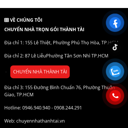
VỀ CHÚNG TÔI
CHUYỂN NHÀ TRỌN GÓI THÀNH TÀI
Địa chỉ 1: 155 Lê Thiệt, Phường Phú Thọ Hòa, TP.HCM
Địa chỉ 2: 87 Lê LiễuPhường Tân Sơn Nhì TP.HCM
CHUYỂN NHÀ THÀNH TÀI
Địa chỉ 3: 155 Đường Bình Chuẩn 76, Phường Thuận
Giao, TP.HCM
Hotline: 0946.940.940 - 0908.244.291
Web: chuyennhathanhtai.vn