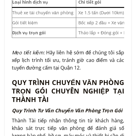
Loại hình dịch vụ
Chi tiết gói
Thuê xe tải chuyển văn phòng
Xe 1.5 tấn (Dưới 10km)
Gói tiết kiệm
Bốc xếp 2 đầu + Xe vận chu
Dịch vụ trọn gói
Tháo lắp + Đóng gói + Bốc x
Mẹo tiết kiệm:
Hãy liên hệ sớm để chúng tôi sắp
xếp lịch trình tối ưu, tránh giờ cao điểm và các
tuyến đường cấm tại Quận 12.
QUY TRÌNH CHUYỂN VĂN PHÒNG
TRỌN GÓI CHUYÊN NGHIỆP TẠI
THÀNH TÀI
Quy Trình Tư Vấn Chuyển Văn Phòng Trọn Gói
Thành Tài tiếp nhận thông tin từ khách hàng,
khảo sát trực tiếp văn phòng để đánh giá số
lượng bàn ghế, hồ sơ, máy móc và thiết bị cần di