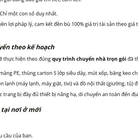
Chỉ một con số duy nhất.
 lợi pháp lý, cam kết đền bù 100% giá trị tài sản theo giá 
uyển theo kế hoạch
ẽ thực hiện theo đúng
quy trình chuyển nhà trọn gói
đã t
àng PE, thùng carton 5 lớp siêu dày, mút xốp, băng keo c
ện lạnh (máy lạnh, máy giặt, tivi) và đồ nội thất (giường, tủ)
c trang bị đầy đủ thiết bị nâng hạ, di chuyển an toàn đến đị
 tại nơi ở mới
êu cầu của bạn.