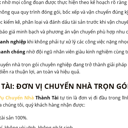
c
nhờ mọi công đoạn được thực hiện theo kế hoạch rõ ràng 
hông qua quy trình đóng gói, bốc xếp và vận chuyển đúng kỹ
c kiểm kê, phân loại và đánh dấu tài sản trước khi vận chuy
báo giá minh bạch và phương án vận chuyển phù hợp nhu c
oanh nghiệp
khi không phải tự xử lý các công việc nặng nhọc
hanh chóng
nhờ đội ngũ nhân viên giàu kinh nghiệm cùng tra
chuyển nhà trọn gói chuyên nghiệp đang trở thành giải pháp
ễn ra thuận lợi, an toàn và hiệu quả.
TÀI: ĐƠN VỊ CHUYỂN NHÀ TRỌN GÓ
Vụ Chuyển Nhà
Thành Tài
tự tin là đơn vị đi đầu trong l
 chúng tôi, quý khách hàng nhận được:
ài sản 100%.
, không vòi vĩnh, không phát sinh.