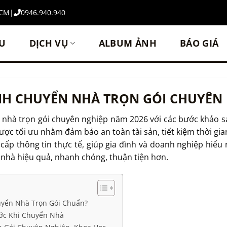
HCM
|
0946.940.940
ỆU
DỊCH VỤ
ALBUM ẢNH
BÁO GIÁ
ÌNH CHUYỂN NHÀ TRỌN GÓI CHUYÊN
 nhà trọn gói chuyên nghiệp năm 2026 với các bước khảo sá
ợc tối ưu nhằm đảm bảo an toàn tài sản, tiết kiệm thời gia
g cấp thông tin thực tế, giúp gia đình và doanh nghiệp hiể
 nhà hiệu quả, nhanh chóng, thuận tiện hơn.
uyển Nhà Trọn Gói Chuẩn?
ớc Khi Chuyển Nhà