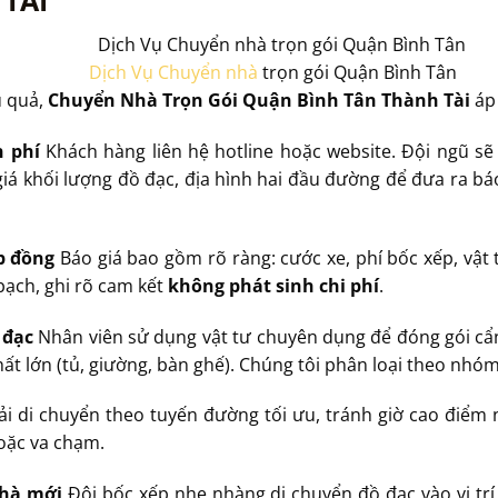
Dịch Vụ Chuyển nhà
trọn gói Quận Bình Tân
u quả,
Chuyển Nhà Trọn Gói Quận Bình Tân Thành Tài
áp 
n phí
Khách hàng liên hệ hotline hoặc website. Đội ngũ sẽ 
 giá khối lượng đồ đạc, địa hình hai đầu đường để đưa ra bá
ợp đồng
Báo giá bao gồm rõ ràng: cước xe, phí bốc xếp, vật 
bạch, ghi rõ cam kết
không phát sinh chi phí
.
 đạc
Nhân viên sử dụng vật tư chuyên dụng để đóng gói cẩ
 thất lớn (tủ, giường, bàn ghế). Chúng tôi phân loại theo nhó
ải di chuyển theo tuyến đường tối ưu, tránh giờ cao điểm 
oặc va chạm.
nhà mới
Đội bốc xếp nhẹ nhàng di chuyển đồ đạc vào vị trí 