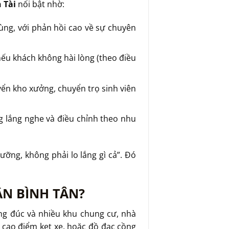
 Tài
nổi bật nhờ:
dùng, với phản hồi cao về sự chuyên
 nếu khách không hài lòng (theo điều
ển kho xưởng, chuyển trọ sinh viên
ng lắng nghe và điều chỉnh theo nhu
ỡng, không phải lo lắng gì cả”. Đó
ẬN BÌNH TÂN?
ng đúc và nhiều khu chung cư, nhà
 cao điểm kẹt xe, hoặc đồ đạc cồng