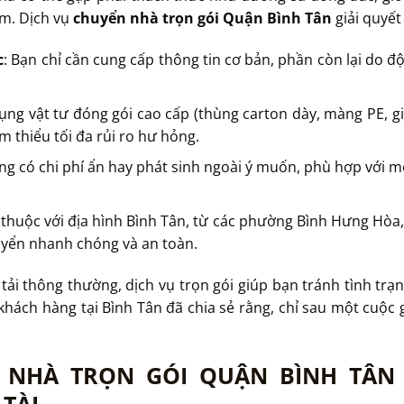
ẻm. Dịch vụ
chuyển nhà trọn gói Quận Bình Tân
giải quyết
c
: Bạn chỉ cần cung cấp thông tin cơ bản, phần còn lại do đ
dụng vật tư đóng gói cao cấp (thùng carton dày, màng PE, gi
 thiểu tối đa rủi ro hư hỏng.
ng có chi phí ẩn hay phát sinh ngoài ý muốn, phù hợp với m
 thuộc với địa hình Bình Tân, từ các phường Bình Hưng Hòa,
uyển nhanh chóng và an toàn.
 tải thông thường, dịch vụ trọn gói giúp bạn tránh tình trạ
hách hàng tại Bình Tân đã chia sẻ rằng, chỉ sau một cuộc 
 NHÀ TRỌN GÓI QUẬN BÌNH TÂN 
TÀI