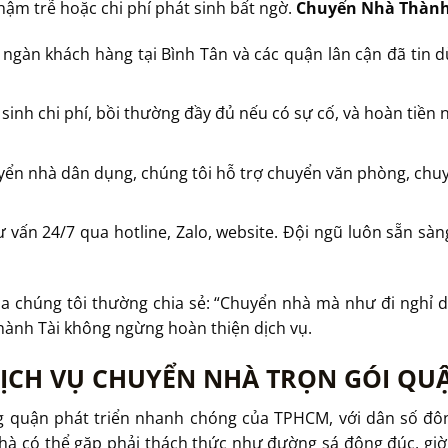
hậm trễ hoặc chi phí phát sinh bất ngờ.
Chuyển Nhà Thành
 ngàn khách hàng tại Bình Tân và các quận lân cận đã tin 
 sinh chi phí, bồi thường đầy đủ nếu có sự cố, và hoàn tiền
yển nhà dân dụng, chúng tôi hỗ trợ chuyển văn phòng, chuy
Tư vấn 24/7 qua hotline, Zalo, website. Đội ngũ luôn sẵn sà
a chúng tôi thường chia sẻ: “Chuyển nhà mà như đi nghỉ dư
hành Tài không ngừng hoàn thiện dịch vụ.
DỊCH VỤ CHUYỂN NHÀ TRỌN GÓI QU
 quận phát triển nhanh chóng của TPHCM, với dân số đô
hà có thể gặp phải thách thức như đường sá đông đúc, giờ