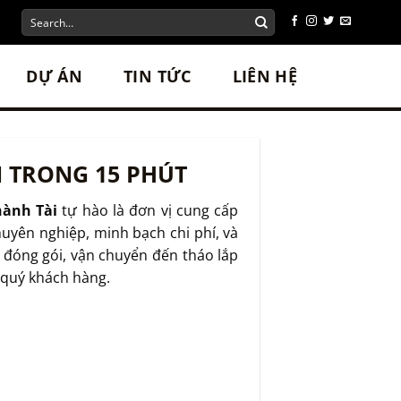
DỰ ÁN
TIN TỨC
LIÊN HỆ
N TRONG 15 PHÚT
ành Tài
tự hào là đơn vị cung cấp
huyên nghiệp, minh bạch chi phí, và
 đóng gói, vận chuyển đến tháo lắp
 quý khách hàng.