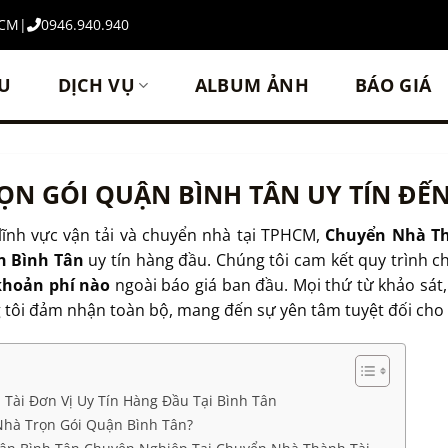
HCM
|
0946.940.940
ỆU
DỊCH VỤ
ALBUM ẢNH
BÁO GIÁ
N GÓI QUẬN BÌNH TÂN UY TÍN ĐẾ
lĩnh vực vận tải và chuyển nhà tại TPHCM,
Chuyển Nhà Th
n Bình Tân
uy tín hàng đầu. Chúng tôi cam kết quy trình c
khoản phí nào
ngoài báo giá ban đầu. Mọi thứ từ khảo sát,
 tôi đảm nhận toàn bộ, mang đến sự yên tâm tuyệt đối cho
ài Đơn Vị Uy Tín Hàng Đầu Tại Bình Tân
Nhà Trọn Gói Quận Bình Tân?