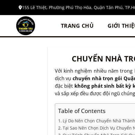
Bỏ
155 Lê Thiệt, Phường Phú Thọ Hòa, Quận Tân Phú, TP.
qua
nội
TRANG CHỦ
GIỚI THI
dung
CHUYỂN NHÀ TRỌ
Với kinh nghiệm nhiều năm trong 
dịch vụ
chuyển nhà trọn gói Quậ
đặc biệt
không phát sinh bất kỳ 
và sắp xếp đều được đội ngũ chúng
Table of Contents
Lý Do Nên Chọn Chuyển Nhà Thành T
Tại Sao Nên Chọn Dịch Vụ Chuyển 