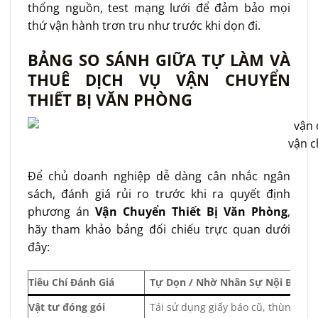
thống nguồn, test mạng lưới để đảm bảo mọi
thứ vận hành trơn tru như trước khi dọn đi.
BẢNG SO SÁNH GIỮA TỰ LÀM VÀ
THUÊ DỊCH VỤ VẬN CHUYỂN
THIẾT BỊ VĂN PHÒNG
vận c
Để chủ doanh nghiệp dễ dàng cân nhắc ngân
sách, đánh giá rủi ro trước khi ra quyết định
phương án
Vận Chuyển Thiết Bị Văn Phòng
,
hãy tham khảo bảng đối chiếu trực quan dưới
đây:
Tiêu Chí Đánh Giá
Tự Dọn / Nhờ Nhân Sự Nội Bộ
Vật tư đóng gói
Tái sử dụng giấy báo cũ, thùng ca