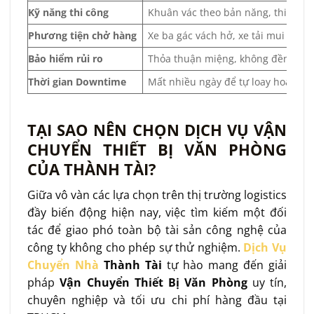
Kỹ năng thi công
Khuân vác theo bản năng, thiếu kỹ 
Phương tiện chở hàng
Xe ba gác vách hở, xe tải mui bạt 
Bảo hiểm rủi ro
Thỏa thuận miệng, không đền bù hoặc
Thời gian Downtime
Mất nhiều ngày để tự loay hoay, là
TẠI SAO NÊN CHỌN DỊCH VỤ VẬN
CHUYỂN THIẾT BỊ VĂN PHÒNG
CỦA THÀNH TÀI?
Giữa vô vàn các lựa chọn trên thị trường logistics
đầy biến động hiện nay, việc tìm kiếm một đối
tác để giao phó toàn bộ tài sản công nghệ của
công ty không cho phép sự thử nghiệm.
Dịch Vụ
Chuyển Nhà
Thành Tài
tự hào mang đến giải
pháp
Vận Chuyển Thiết Bị Văn Phòng
uy tín,
chuyên nghiệp và tối ưu chi phí hàng đầu tại