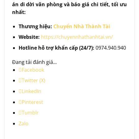
án di dời văn phòng và báo giá chi tiết, tối ưu
nhất:
Thương hiệu:
Chuyển Nhà Thành Tài
Website:
https://chuyennhathanhtai.vn/
Hotline hỗ trợ khẩn cấp (24/7):
0974.940.940
Đang tải đánh giá...
Facebook
Twitter (X)
LinkedIn
Pinterest
Tumblr
Zalo