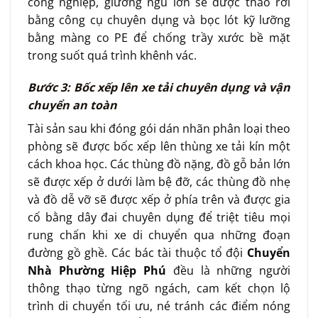
công nghiệp, giường ngủ lớn sẽ được tháo rời
bằng công cụ chuyên dụng và bọc lót kỹ lưỡng
bằng màng co PE để chống trầy xước bề mặt
trong suốt quá trình khênh vác.
Bước 3: Bốc xếp lên xe tải chuyên dụng và vận
chuyển an toàn
Tài sản sau khi đóng gói dán nhãn phân loại theo
phòng sẽ được bốc xếp lên thùng xe tải kín một
cách khoa học. Các thùng đồ nặng, đồ gỗ bản lớn
sẽ được xếp ở dưới làm bệ đỡ, các thùng đồ nhẹ
và đồ dễ vỡ sẽ được xếp ở phía trên và được gia
cố bằng dây đai chuyên dụng để triệt tiêu mọi
rung chấn khi xe di chuyển qua những đoạn
đường gồ ghề. Các bác tài thuộc tổ đội
Chuyển
Nhà Phường Hiệp Phú
đều là những người
thông thạo từng ngõ ngách, cam kết chọn lộ
trình di chuyển tối ưu, né tránh các điểm nóng