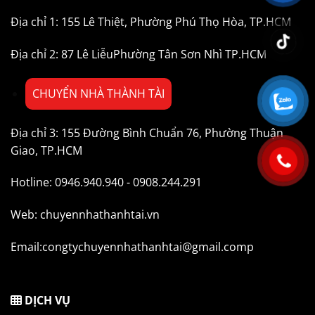
Địa chỉ 1: 155 Lê Thiệt, Phường Phú Thọ Hòa, TP.HCM
Địa chỉ 2: 87 Lê LiễuPhường Tân Sơn Nhì TP.HCM
CHUYỂN NHÀ THÀNH TÀI
Địa chỉ 3: 155 Đường Bình Chuẩn 76, Phường Thuận
Giao, TP.HCM
Hotline: 0946.940.940 - 0908.244.291
Web: chuyennhathanhtai.vn
Email:congtychuyennhathanhtai@gmail.comp
DỊCH VỤ