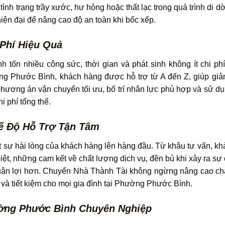
tình trạng trầy xước, hư hỏng hoặc thất lạc trong quá trình di 
 hiện đại để nâng cao độ an toàn khi bốc xếp.
 Phí Hiệu Quả
 tốn nhiều công sức, thời gian và phát sinh không ít chi ph
g Phước Bình, khách hàng được hỗ trợ từ A đến Z, giúp giả
n phương án vận chuyển tối ưu, bố trí nhân lực phù hợp và sử d
hi phí tổng thể.
ế Độ Hỗ Trợ Tận Tâm
ặt sự hài lòng của khách hàng lên hàng đầu. Từ khâu tư vấn, k
iệt, những cam kết về chất lượng dịch vụ, đền bù khi xảy ra s
thuận lợi hơn. Chuyển Nhà Thành Tài không ngừng nâng cao ch
và tiết kiệm cho mọi gia đình tại Phường Phước Bình.
ờng Phước Bình Chuyên Nghiệp