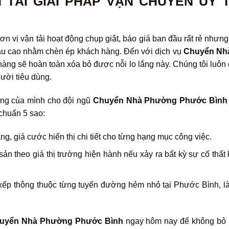
TÀI GIẢI PHÁP VẬN CHUYỂN UY 
ơn vị vận tải hoạt động chụp giật, báo giá ban đầu rất rẻ nhưng k
 lầu cao nhằm chèn ép khách hàng. Đến với dịch vụ
Chuyển Nh
hàng sẽ hoàn toàn xóa bỏ được nỗi lo lắng này. Chúng tôi luôn 
gười tiêu dùng.
ống của mình cho đội ngũ
Chuyển Nhà Phường Phước Bình
chuẩn 5 sao:
g, giá cước hiển thị chi tiết cho từng hạng mục công việc.
sản theo giá thị trường hiện hành nếu xảy ra bất kỳ sự cố thất 
xếp thông thuộc từng tuyến đường hẻm nhỏ tại Phước Bình, làm
uyển Nhà Phường Phước Bình
ngay hôm nay để không bỏ l