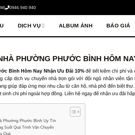
CM
|
0946.940.940
ỆU
DỊCH VỤ
ALBUM ẢNH
BÁO GIÁ
 NHÀ PHƯỜNG PHƯỚC BÌNH HÔM NAY
ước Bình Hôm Nay Nhận Ưu Đãi 10%
để tiết kiệm chi phí và
 cấp dịch vụ chuyển nhà trọn gói với đội ngũ nhân viên tận 
dạng giúp đáp ứng mọi nhu cầu từ căn hộ, nhà phố đến biệt thự
t sinh chi phí ngoài hợp đồng. Liên hệ ngay để nhận ưu đãi hấ
à Phường Phước Bình Uy Tín
ng Suốt Quá Trình Vận Chuyển
ệu Quả