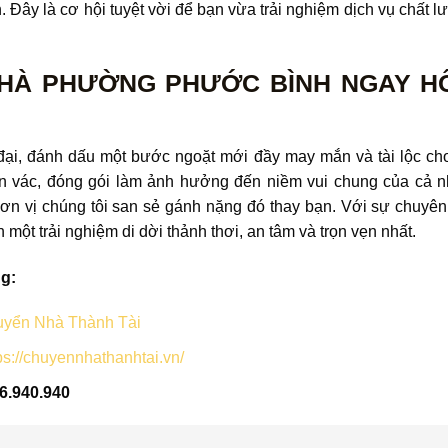
n. Đây là cơ hội tuyệt vời để bạn vừa trải nghiệm dịch vụ chất l
NHÀ PHƯỜNG PHƯỚC BÌNH NGAY H
 đại, đánh dấu một bước ngoặt mới đầy may mắn và tài lộc cho
n vác, đóng gói làm ảnh hưởng đến niềm vui chung của cả n
ơn vị chúng tôi san sẻ gánh nặng đó thay bạn. Với sự chuyên n
 một trải nghiệm di dời thảnh thơi, an tâm và trọn vẹn nhất.
ng:
yển Nhà Thành Tài
ps://chuyennhathanhtai.vn/
6.940.940