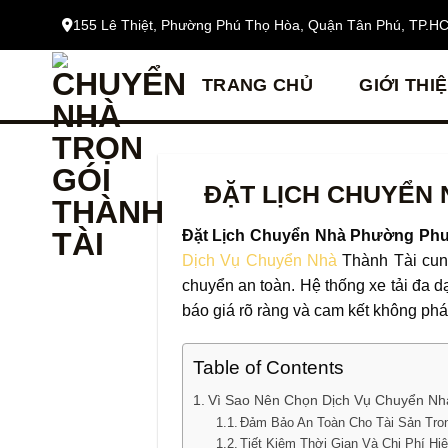
Bỏ
155 Lê Thiệt, Phường Phú Thọ Hòa, Quận Tân Phú, TP.H
qua
nội
TRANG CHỦ
GIỚI THI
dung
ĐẶT LỊCH CHUYỂN
Đặt Lịch Chuyển Nhà Phường Ph
Dịch Vụ Chuyển Nhà
Thành Tài cung
chuyển an toàn. Hệ thống xe tải đa 
báo giá rõ ràng và cam kết không phá
Table of Contents
Vì Sao Nên Chọn Dịch Vụ Chuyển Nh
Đảm Bảo An Toàn Cho Tài Sản Tro
Tiết Kiệm Thời Gian Và Chi Phí Hi